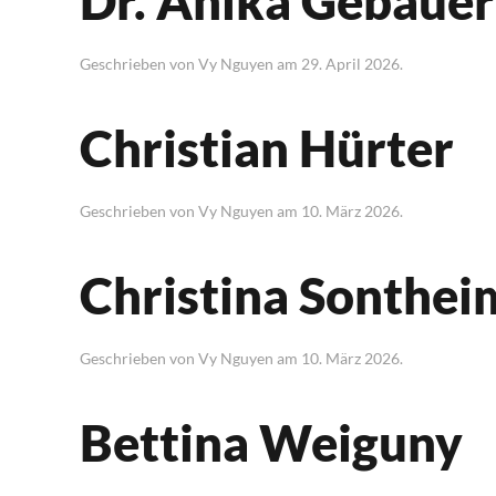
Dr. Anika Gebaue
Geschrieben von
Vy Nguyen
am
29. April 2026
.
Christian Hürter
Geschrieben von
Vy Nguyen
am
10. März 2026
.
Christina Sonthei
Geschrieben von
Vy Nguyen
am
10. März 2026
.
Bettina Weiguny