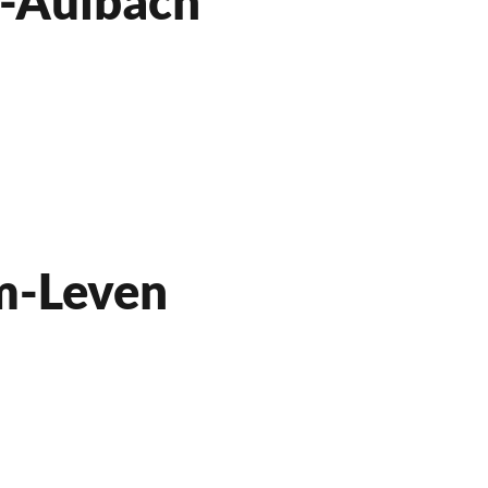
r-Aulbach
m-Leven