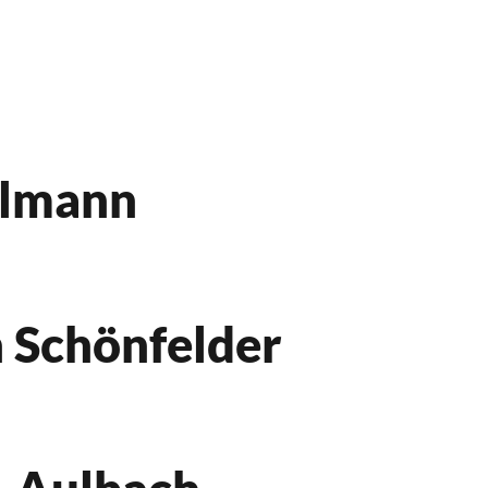
elmann
h Schönfelder