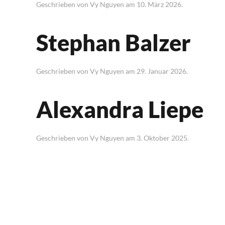
Geschrieben von
Vy Nguyen
am
10. März 2026
.
Stephan Balzer
Geschrieben von
Vy Nguyen
am
29. Januar 2026
.
Alexandra Liepe
Geschrieben von
Vy Nguyen
am
3. Oktober 2025
.