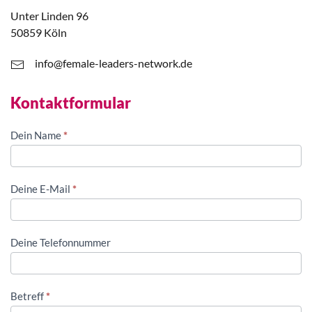
Unter Linden 96
50859 Köln
info@female-leaders-network.de
Kontaktformular
Kontaktformular
Dein Name
Falls
*
Du
menschlich
bist,
Deine E-Mail
*
lasse
dieses
Feld
Deine Telefonnummer
leer.
Betreff
*